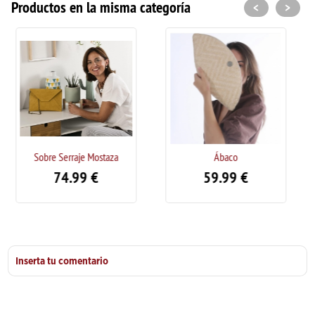
Productos en la misma categoría
<
>
aza
Ábaco
Amelia
59.99
€
49.99
€
Inserta tu comentario