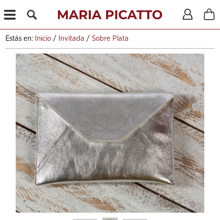
X
Estás en:
Inicio
/
Invitada
/
Sobre Plata