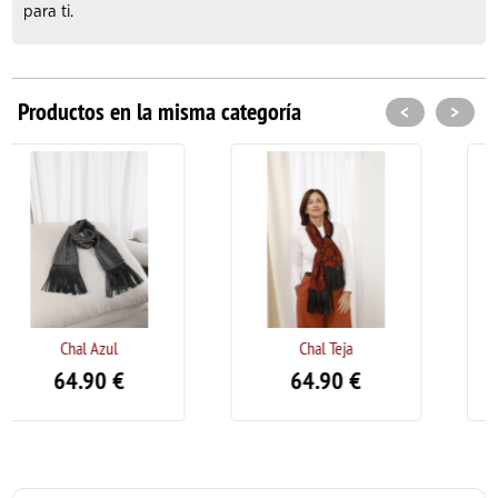
para ti.
Productos en la misma categoría
<
>
Chal Teja
Chall Geranio
64.90
€
64.99
€