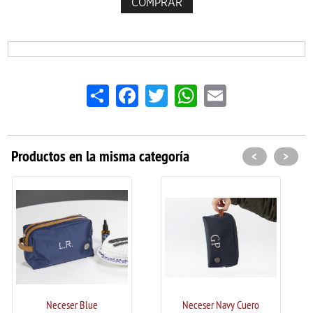
COMPRAR
Share
Facebook
Twitter
WhatsApp
Email
Productos en la misma categoría
<
>
e
Neceser Navy Cuero
Neceser Premium Neg