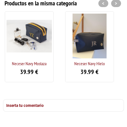
Productos en la misma categoría
<
>
ostaza
Neceser Navy Hielo
Neceser Verde Cue
€
39.99
€
39.99
€
Inserta tu comentario